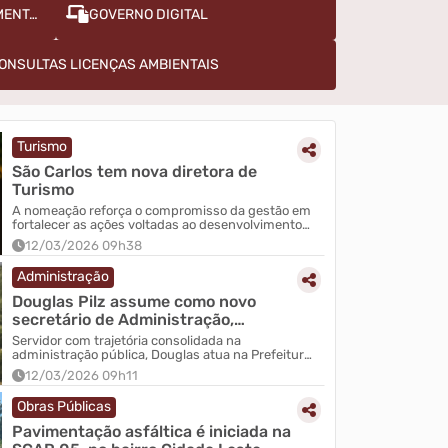
CONVÊNIOS E EMENDA PARLAMENTAR
GOVERNO DIGITAL
ONSULTAS LICENÇAS AMBIENTAIS
Turismo
São Carlos tem nova diretora de
Turismo
A nomeação reforça o compromisso da gestão em
fortalecer as ações voltadas ao desenvolvimento
do setor e valorizar ainda mais São Carlos como a
12/03/2026 09h38
Capita...
Administração
Douglas Pilz assume como novo
secretário de Administração,
Finanças e Planejamen...
Servidor com trajetória consolidada na
administração pública, Douglas atua na Prefeitura
de São Carlos desde 2008.
12/03/2026 09h11
Turismo
Obras Públicas
ção municipal
São Carlos é rep
Pavimentação asfáltica é iniciada na
em Santa Catarin