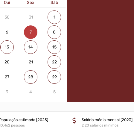
Qui
Sex
Sáb
30
31
1
6
7
8
13
14
15
20
21
22
27
28
29
3
4
5
População estimada [2025]
Salário médio mensal [2023]
10.462 pessoas
2,20 salários mínimos