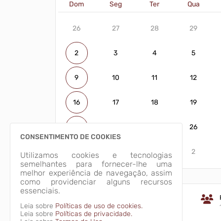
Dom
Seg
Ter
Qua
26
27
28
29
2
3
4
5
9
10
11
12
16
17
18
19
23
24
25
26
CONSENTIMENTO DE COOKIES
30
31
1
2
Utilizamos cookies e tecnologias
semelhantes para fornecer-lhe uma
melhor experiência de navegação, assim
como providenciar alguns recursos
essenciais.
Área da unidade territorial [2024]
Leia sobre
Políticas de uso de cookies.
162.120 Km²
Leia sobre
Políticas de privacidade.