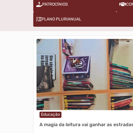
PATROCÍNIOS
CO
PLANO PLURIANUAL
Educação
ão Outono 2026
A magia da leitura vai ganhar as estrada