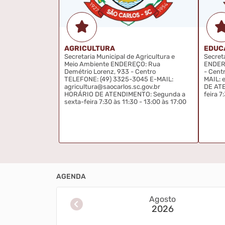
AGRICULTURA
EDUC
Administração,
Secretaria Municipal de Agricultura e
Secret
to ENDEREÇO:
Meio Ambiente ENDEREÇO: Rua
ENDERE
7 - Centro
Demétrio Lorenz, 933 - Centro
- Cent
00 E-MAIL:
TELEFONE: (49) 3325-3045 E-MAIL:
MAIL: 
.gov.br HORÁRIO
agricultura@saocarlos.sc.gov.br
DE ATE
da a Sexta-
HORÁRIO DE ATENDIMENTO: Segunda a
feira 7
0 às 17:00
sexta-feira 7:30 às 11:30 - 13:00 às 17:00
AGENDA
Agosto
2026