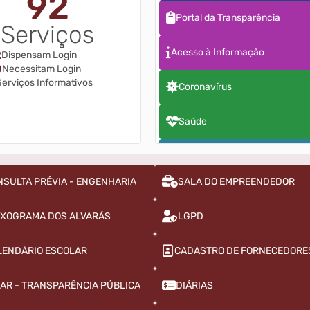
92
Portal da Transparência
Serviços
Acesso à Informação
2
Dispensam Login
0
Necessitam Login
Serviços Informativos
Coronavírus
Saúde
Social
NSULTA PRÉVIA - ENGENHARIA
SALA DO EMPREENDEDOR
Vigilância
XOGRAMA DOS ALVARÁS
LGPD
LENDÁRIO ESCOLAR
CADASTRO DE FORNECEDORE
AR - TRANSPARÊNCIA PÚBLICA
DIÁRIAS