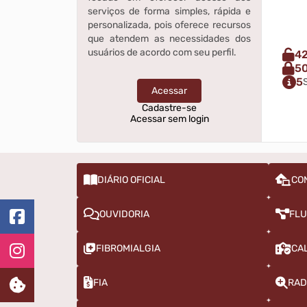
serviços de forma simples, rápida e
personalizada, pois oferece recursos
que atendem as necessidades dos
usuários de acordo com seu perfil.
4
5
5
Acessar
Cadastre-se
Acessar sem login
DIÁRIO OFICIAL
CO
OUVIDORIA
FLU
FIBROMIALGIA
CA
FIA
RAD