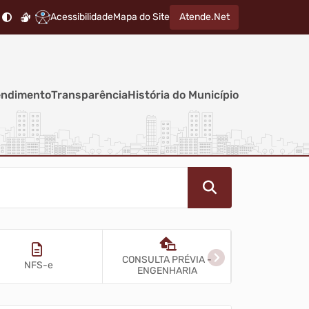
Acessibilidade
Mapa do Site
Atende.Net
endimento
Transparência
História do Município
CONSULTA PRÉVIA -
NFS-e
Acesso à Inf
ENGENHARIA